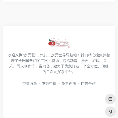
欢迎来到“次元荔”，您的二次元世界导航站！我们精心搜集并整
理了全网最热门的二次元资源，包括动漫、漫画、游戏、音
乐、同人创作等丰富内容，致力于为您打造一个全方位、便捷
的二次元探索平台。
申请收录
友链申请
免责声明
广告合作