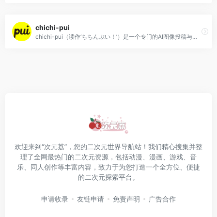
chichi-pui
chichi-pui（读作‘ちちんぷい！’）是一个专门的AI图像投稿与生成平台，上面发布了大量用于生成AI插画、AI照片、AI写真的提示词和咒语。
欢迎来到“次元荔”，您的二次元世界导航站！我们精心搜集并整
理了全网最热门的二次元资源，包括动漫、漫画、游戏、音
乐、同人创作等丰富内容，致力于为您打造一个全方位、便捷
的二次元探索平台。
申请收录
友链申请
免责声明
广告合作