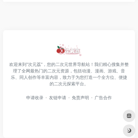
欢迎来到“次元荔”，您的二次元世界导航站！我们精心搜集并整
理了全网最热门的二次元资源，包括动漫、漫画、游戏、音
乐、同人创作等丰富内容，致力于为您打造一个全方位、便捷
的二次元探索平台。
申请收录
友链申请
免责声明
广告合作