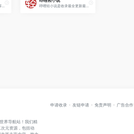
哔哩轻小说
轻之文库，中国的轻小说文库。让我们在二次元的世界里一同创作有趣的故事！定期举办轻小说新人赏，提供APP下载。
哔哩轻小说是收录最全更新最快的轻小说文库，动漫sf轻小说网站，提供轻小说在线阅读。
申请收录
友链申请
免责声明
广告合作
元世界导航站！我们精
二次元资源，包括动