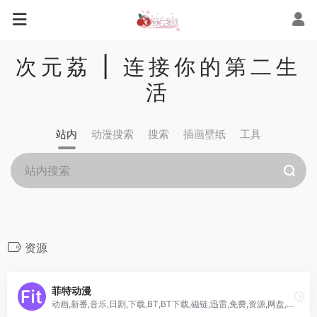
次元荔 | 连接你的第二生
活
站内
动漫搜索
搜索
插画壁纸
工具
资源
菲特动漫
动画,新番,音乐,日剧,下载,BT,BT下载,磁链,迅雷,免费,资源,网盘,百度盘,菲特动漫