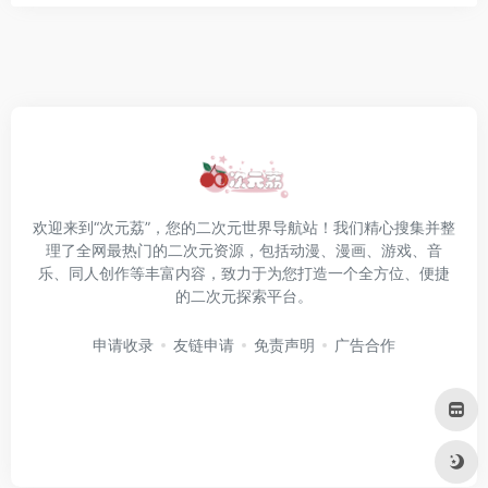
欢迎来到“次元荔”，您的二次元世界导航站！我们精心搜集并整
理了全网最热门的二次元资源，包括动漫、漫画、游戏、音
乐、同人创作等丰富内容，致力于为您打造一个全方位、便捷
的二次元探索平台。
申请收录
友链申请
免责声明
广告合作