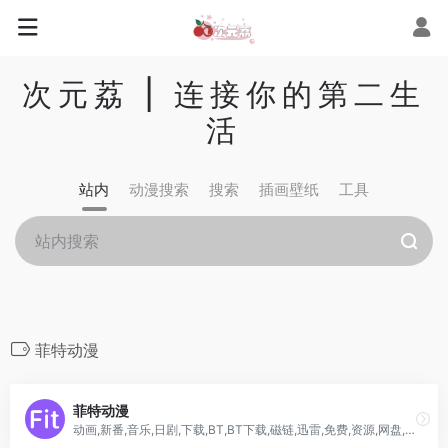
次元荔 | 连接你的第二生
活
站内
动漫搜索
搜索
插画壁纸
工具
菲特动漫
菲特动漫
动画,新番,音乐,日剧,下载,BT,BT下载,磁链,迅雷,免费,资源,网盘,百度盘,菲特动漫