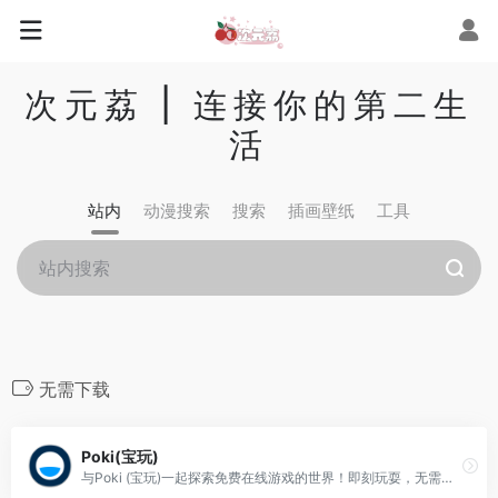
次元荔 | 连接你的第二生
活
站内
动漫搜索
搜索
插画壁纸
工具
无需下载
Poki(宝玩)
与Poki (宝玩)一起探索免费在线游戏的世界！即刻玩耍，无需下载，享受与所有设备兼容的游戏。