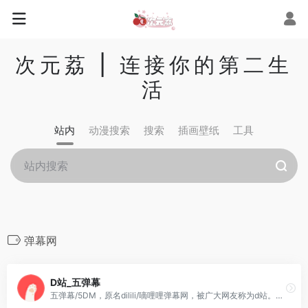
次元荔 | 连接你的第二生
活
站内
动漫搜索
搜索
插画壁纸
工具
弹幕网
D站_五弹幕
五弹幕/5DM，原名dilili/嘀哩哩弹幕网，被广大网友称为d站。以传递正能量为宗旨,致力于打造真正的二次元理想乡。嘀哩嘀哩弹幕网