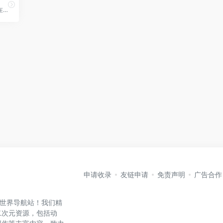
与Poki (宝玩)一起探索免费在线游戏的世界！即刻玩耍，无需下载，享受与所有设备兼容的游戏。
申请收录
友链申请
免责声明
广告合作
元世界导航站！我们精
二次元资源，包括动