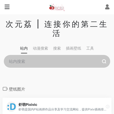
次元荔 | 连接你的第二生
活
站内
动漫搜索
搜索
插画壁纸
工具
壁纸图片
虾萌Pixivic
虾萌是国内P站画师作品分享及学习交流网站，提供Pixiv插画排行榜与各类动漫二次元插画的浏览以及热门排序的高级会员搜索，并围绕着画作提供了收藏与画集等特色功能，致力于给予用户完善的一站式acg社区体验。海量pixiv画师作品，p站画师一手掌握！