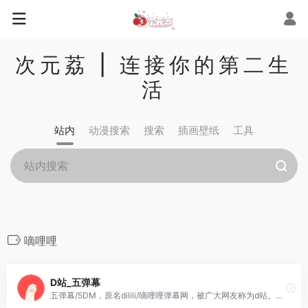
次元荔 | 连接你的第二生
活
站内
动漫搜索
搜索
插画壁纸
工具
嘀哩哩
D站_五弹幕
五弹幕/5DM，原名dilili/嘀哩哩弹幕网，被广大网友称为d站。以传递正能量为宗旨,致力于打造真正的二次元理想乡。嘀哩嘀哩弹幕网