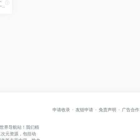
漫游戏资讯分享平台
欢迎来到摩羯领域！我们是一个专注于分享最新ACG动漫和游戏的平台，为您提供有趣的内容和精彩的文章。全站免费，用爱发电！
申请收录
友链申请
免责声明
广告合作
元世界导航站！我们精
二次元资源，包括动