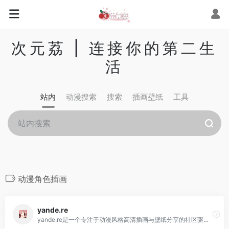
次元荔 | 连接你的第二生
活
站内
动漫搜索
搜索
插画壁纸
工具
动漫角色插画
yande.re
yande.re是一个专注于动漫风格高清插画与壁纸分享的社区驱动平台，汇聚大量来自日本动漫、游戏、同人画师的高分辨率作品。用户可以通过标签、分辨率、评分等方式轻松搜索并免费下载壁纸与插画，覆盖从桌面大屏到手机壁纸的多种规格。无论你是在寻找唯美的动漫背景、角色插画、还是同人艺术图集，yande.re都是二次元爱好者打造个人主题视觉的理想选择。