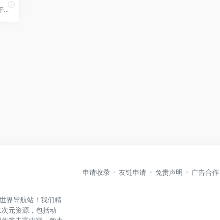
konachan.com 是一个专注于动漫风格高清壁纸与同人图片的资源网站，汇聚大量来自日本动漫、游戏角色与二次元画师的高分辨率作品。用户可通过标签、分辨率、评分等方式便捷检索并免费下载壁纸，支持桌面与移动设备多种规格。无论是追求4K极致画质，还是寻找特定角色／题材的壁纸，konachan 都是动漫迷打造自己的二次元桌面的理想选择。
申请收录
友链申请
免责声明
广告合作
元世界导航站！我们精
二次元资源，包括动