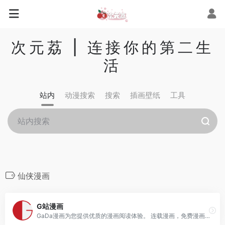
次元荔 | 连接你的第二生
活
站内
动漫搜索
搜索
插画壁纸
工具
仙侠漫画
G站漫画
GaDa漫画为您提供优质的漫画阅读体验。 连载漫画，免费漫画，玄幻漫画，言情漫画，穿越漫画，都市漫画，仙侠漫画，武侠漫画，现代言情漫画，古代言情漫画，灵异漫画