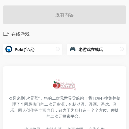
没有内容
在线游戏
Poki(宝玩)
老游戏在线玩
欢迎来到“次元荔”，您的二次元世界导航站！我们精心搜集并整
理了全网最热门的二次元资源，包括动漫、漫画、游戏、音
乐、同人创作等丰富内容，致力于为您打造一个全方位、便捷
的二次元探索平台。