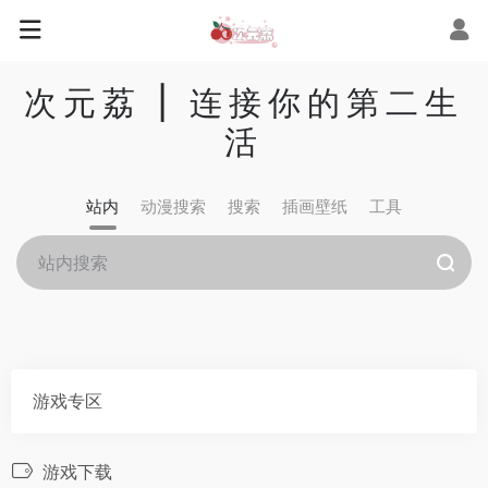
次元荔 | 连接你的第二生
活
站内
动漫搜索
搜索
插画壁纸
工具
游戏专区
游戏下载