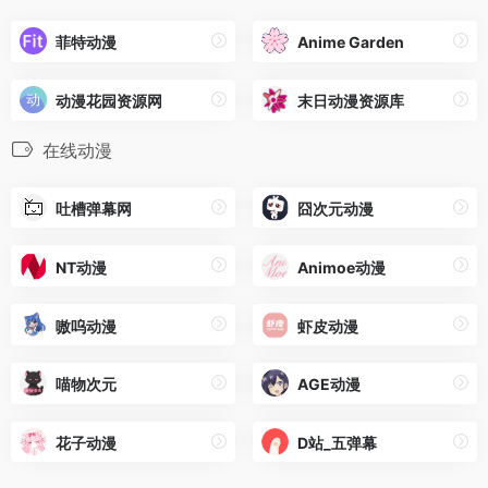
菲特动漫
Anime Garden
动漫花园资源网
末日动漫资源库
在线动漫
吐槽弹幕网
囧次元动漫
NT动漫
Animoe动漫
嗷呜动漫
虾皮动漫
喵物次元
AGE动漫
花子动漫
D站_五弹幕